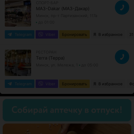
СПОРТ-БАР
МАЗ-Dakar (МАЗ-Дакар)
Минск, пр-т Партизанский, 117а
до 01:00
Telegram
Viber
Бронировать
В избранное
31
РЕСТОРАН
Terra (Терра)
Минск, ул. Мележа, 1
до 05:00
Telegram
Viber
Бронировать
В избранное
Фо