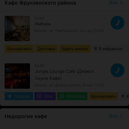
Кафе Фрунзенского района
Все
КАФЕ
Имбирь
Минск, ул. Притыцкого, 2а
до 02:00
Бронировать
Доставка
Задать вопрос
В избранное
КАФЕ
Jungle Lounge Cafe (Джангл
Лаунж Кафе)
Минск, ул. Домбровская, 9
до 17:00
Telegram
Viber
WhatsApp
Бронировать
В
Недорогие кафе
Все