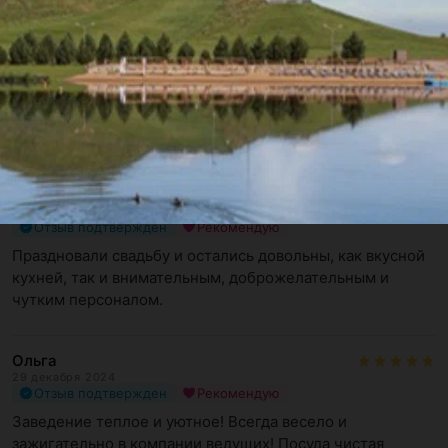
Жанна
23 апреля 2026
Отзыв подтвержден
заказала пироги на офис, кроме картофеля и теста в 
пирогах нет ничего, не советую. Первый раз 
попробовала, больше брать ...
Ольга
8 апреля 2026
Отзыв подтвержден
Рекомендую
Праздновали свадьбу и остались довольны, как вкусной 
кухней, так и внимательным, доброжелательным и 
чутким персоналом.
Ольга
29 декабря 2024
Отзыв подтвержден
Рекомендую
Заведение теплое и уютное! Всегда весело и 
зажигательно в компании ведущих! Посуда чистая 